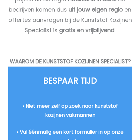
bedrijven komen dus
uit jouw eigen regio
en
offertes aanvragen bij de Kunststof Kozijnen
Specialist is
gratis en vrijblijvend
.
WAAROM DE KUNSTSTOF KOZIJNEN SPECIALIST?
BESPAAR TIJD​
• Niet meer zelf op zoek naar kunststof
kozijnen vakmannen
• Vul éénmalig een kort formulier in op onze