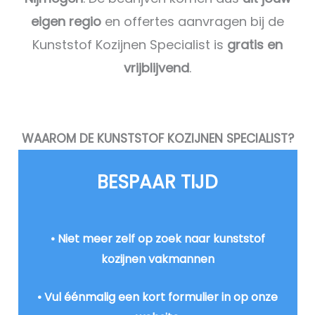
eigen regio
en offertes aanvragen bij de
Kunststof Kozijnen Specialist is
gratis en
vrijblijvend
.
WAAROM DE KUNSTSTOF KOZIJNEN SPECIALIST?
BESPAAR TIJD​
• Niet meer zelf op zoek naar kunststof
kozijnen vakmannen
• Vul éénmalig een kort formulier in op onze