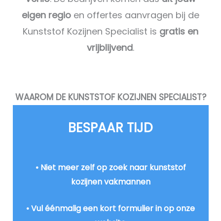
eigen regio
en offertes aanvragen bij de
Kunststof Kozijnen Specialist is
gratis en
vrijblijvend
.
WAAROM DE KUNSTSTOF KOZIJNEN SPECIALIST?
BESPAAR TIJD​
• Niet meer zelf op zoek naar kunststof
kozijnen vakmannen
• Vul éénmalig een kort formulier in op onze